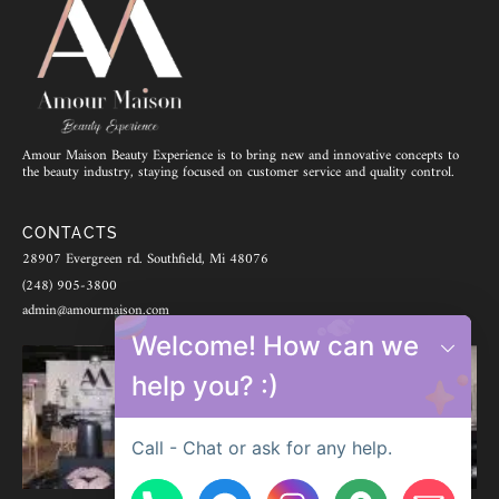
Amour Maison Beauty Experience is to bring new and innovative concepts to
the beauty industry, staying focused on customer service and quality control.
CONTACTS
28907 Evergreen rd. Southfield, Mi 48076
(248) 905-3800
admin@amourmaison.com
Welcome! How can we
help you? :)
Call - Chat or ask for any help.