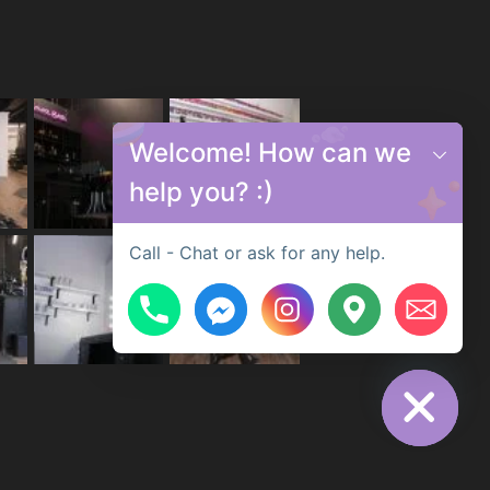
Welcome! How can we
help you? :)
Call - Chat or ask for any help.
Hide chaty