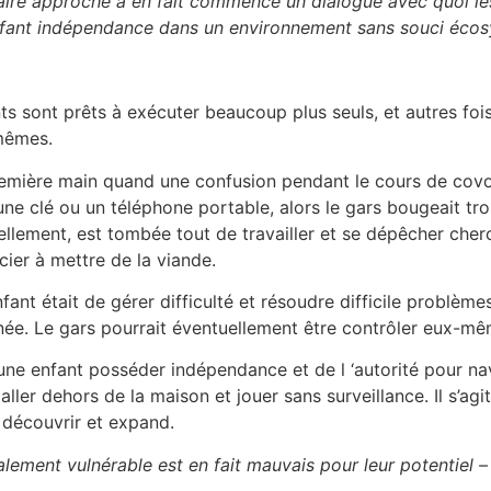
naire approche a en fait commencé un dialogue avec quoi le
nfant indépendance dans un environnement sans souci éco
ts sont prêts à exécuter beaucoup plus seuls, et autres fois
-mêmes.
mière main quand une confusion pendant le cours de covoit
s une clé ou un téléphone portable, alors le gars bougeait tr
llement, est tombée tout de travailler et se dépêcher cherch
ier à mettre de la viande.
ant était de gérer difficulté et résoudre difficile problème
ée. Le gars pourrait éventuellement être contrôler eux-mê
jeune enfant posséder indépendance et de l ‘autorité pour 
 aller dehors de la maison et jouer sans surveillance. Il s’ag
, découvrir et expand.
ement vulnérable est en fait mauvais pour leur potentiel – e