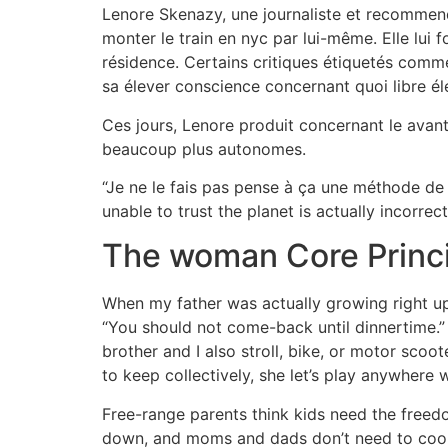
Lenore Skenazy, une journaliste et recommend 
monter le train en nyc par lui-même. Elle lui f
résidence. Certains critiques étiquetés comm
sa élever conscience concernant quoi libre él
Ces jours, Lenore produit concernant le avant
beaucoup plus autonomes.
“Je ne le fais pas pense à ça une méthode de 
unable to trust the planet is actually incorre
The woman Core Princip
When my father was actually growing right up
“You should not come-back until dinnertime.”
brother and I also stroll, bike, or motor sco
to keep collectively, she let’s play anywhere 
Free-range parents think kids need the freedom
down, and moms and dads don’t need to coop