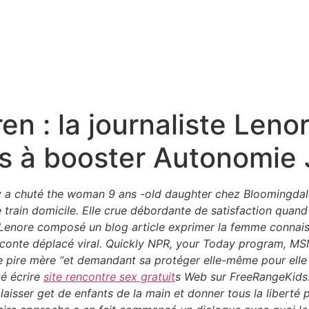
en : la journaliste Len
s à booster Autonomie
 a chuté the woman 9 ans -old daughter chez Bloomingdale
 le train domicile. Elle crue débordante de satisfaction quand
 Lenore composé un blog article exprimer la femme connais
e conte déplacé viral. Quickly NPR, your Today program, M
le pire mère “et demandant sa protéger elle-même pour elle 
cé écrire
site rencontre sex gratuit
s Web sur FreeRangeKids.c
laisser get de enfants de la main et donner tous la liberté 