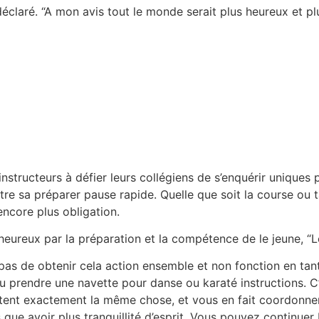
 déclaré. “A mon avis tout le monde serait plus heureux et 
tructeurs à défier leurs collégiens de s’enquérir uniques par
tre sa préparer pause rapide. Quelle que soit la course ou tâ
encore plus obligation.
ureux par la préparation et la compétence de le jeune, “Len
pas de obtenir cela action ensemble et non fonction en tan
ou prendre une navette pour danse ou karaté instructions. C’
ent exactement la même chose, et vous en fait coordonner
s que avoir plus tranquillité d’esprit. Vous pouvez continuer