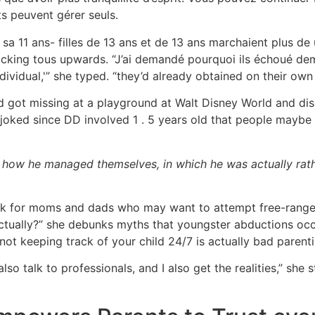
ts peuvent gérer seuls.
a 11 ans- filles de 13 ans et de 13 ans marchaient plus de
 picking tous upwards. “J’ai demandé pourquoi ils échoué de
ndividual,'” she typed. “they’d already obtained on their own
d got missing at a playground at Walt Disney World and dis
 joked since DD involved 1 . 5 years old that people maybe
 how he managed themselves, in which he was actually rath
ook for moms and dads who may want to attempt free-range c
tually?” she debunks myths that youngster abductions occur 
not keeping track of your child 24/7 is actually bad parenti
also talk to professionals, and I also get the realities,” she 