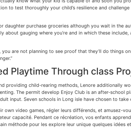
ctually know what your kid is capable of and soon you pr
ion to test thoroughly your child’s resilience and challeng
 or daughter purchase groceries although you wait in the aut
ctly about gauging where you’re and in which these include,
, you are not planning to see proof that they’ll do things on
nger.”
d Playtime Through class Pro
 and providing child-rearing methods, Lenore additionally wo
enting. The permit develop Enjoy Club is an after-school pl
dult input. Seven schools in Long isle have chosen to tak
eir own video games, régler leurs différends, et amusez-vou
uveteur capacité. Pendant ce récréation, vos enfants appren
sain méthode pour les explore leur unique quelques idées e