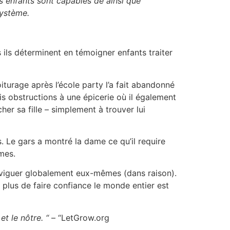
s enfants sont capables de ainsi que
système.
 ils déterminent en témoigner enfants traiter
urage après l’école party l’a fait abandonné
ois obstructions à une épicerie où il également
er sa fille – simplement à trouver lui
s. Le gars a montré la dame ce qu’il require
mes.
naviguer globalement eux-mêmes (dans raison).
it plus de faire confiance le monde entier est
t le nôtre. “
– “LetGrow.org