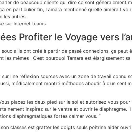
rler de beaucoup clients qui dire ce sont généralement ma
 ça en particulier fin, Tamara mentionné qu’elle aimerait voi
 les autres.
sé sur Internet teams.
ées Profiter le Voyage vers l’
soucis ils ont créé à partir de passé connexions, ça peut êtr
t les mêmes . C’est pourquoi Tamara est élargissement sa e
sur line réflexion sources avec un zone de travail connu s
it réussi, médicalement montré méthodes aboutir à d’un sent
ous placez les deux pied sur le sol et autorisez vous pour f
ainement inspirez sur le ventre et ouvrir le diaphragme. Il 
ations diaphragmatiques fortes calmer vous. “
on classes est gratter les doigts seuls poitrine aider ouvrir