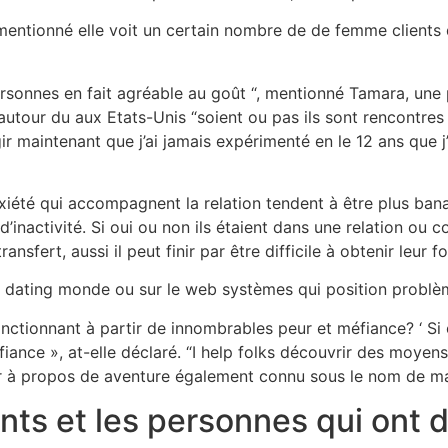
mentionné elle voit un certain nombre de de femme clients
ersonnes en fait agréable au goût “, mentionné Tamara, une 
 autour du aux Etats-Unis “soient ou pas ils sont rencontres 
r maintenant que j’ai jamais expérimenté en le 12 ans que j
été qui accompagnent la relation tendent à être plus banal
activité. Si oui ou non ils étaient dans une relation ou con
ert, aussi il peut finir par être difficile à obtenir leur f
 dating monde ou sur le web systèmes qui position problèm
nctionnant à partir de innombrables peur et méfiance? ‘ Si 
iance », at-elle déclaré. “I help folks découvrir des moye
aisir à propos de aventure également connu sous le nom de m
nts et les personnes qui ont 