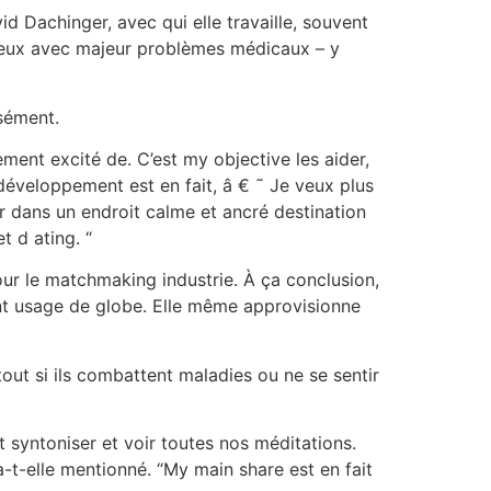
d Dachinger, avec qui elle travaille, souvent
 ceux avec majeur problèmes médicaux – y
nsément.
nt excité de. C’est my objective les aider,
 développement est en fait, â € ˜ Je veux plus
ir dans un endroit calme et ancré destination
t d ating. “
ur le matchmaking industrie. À ça conclusion,
ant usage de globe. Elle même approvisionne
tout si ils combattent maladies ou ne se sentir
 syntoniser et voir toutes nos méditations.
-t-elle mentionné. “My main share est en fait