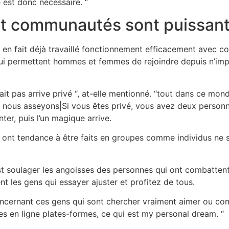
e est donc nécessaire. “
net communautés sont puissan
n fait déjà travaillé fonctionnement efficacement avec co
 qui permettent hommes et femmes de rejoindre depuis n’impo
fait pas arrive privé “, at-elle mentionné. “tout dans ce mon
 nous asseyons|Si vous êtes privé, vous avez deux personne
er, puis l’un magique arrive.
s ont tendance à être faits en groupes comme individus ne s
st soulager les angoisses des personnes qui ont combattent
nt les gens qui essayer ajuster et profitez de tous.
e concernant ces gens qui sont chercher vraiment aimer ou c
s en ligne plates-formes, ce qui est my personal dream. “