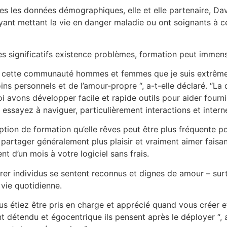
es les données démographiques, elle et elle partenaire, Davi
ayant mettant la vie en danger maladie ou ont soignants à
 ces significatifs existence problèmes, formation peut imme
t cette communauté hommes et femmes que je suis extrêmeme
ns personnels et de l’amour-propre “, a-t-elle déclaré. “La
i avons développer facile et rapide outils pour aider fourn
sayez à naviguer, particulièrement interactions et interne
ion de formation qu’elle rêves peut être plus fréquente po
 partager généralement plus plaisir et vraiment aimer fais
 d’un mois à votre logiciel sans frais.
urer individus se sentent reconnus et dignes de amour – sur
 vie quotidienne.
s étiez être pris en charge et apprécié quand vous créer et
détendu et égocentrique ils pensent après le déployer “, a