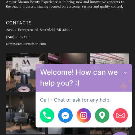
Amour Maison Beauty Experience is to bring new and innovative concepts to
the beauty industry, staying focused on customer service and quality control.
CONTACTS
28907 Evergreen rd. Southfield, Mi 48076
(248) 905-3800
admin@amourmaison.com
Welcome! How can we
help you? :)
Call - Chat or ask for any help.
Hide chaty