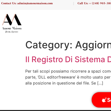
Contact Us: admin@amourmaison.com
Call Us: + (248) 905-38
Category:
Aggior
Il Registro Di Sistema
Per tali scopi possiamo ricorrere a spazi come 
parte, ‘DLL editorfreeware’ è molto usato per
alla posizione in questione del file. Se […]
S