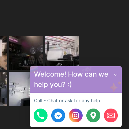
Welcome! How can we
help you? :)
Call - Chat or ask for any help.
Hide chaty